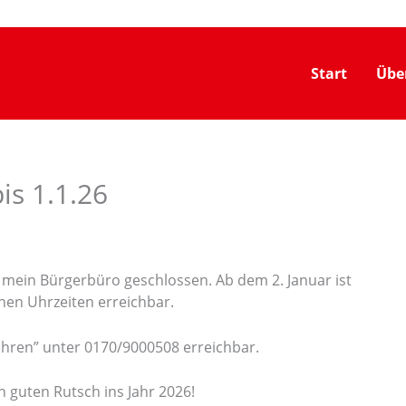
Start
Übe
is 1.1.26
t mein Bürgerbüro geschlossen. Ab dem 2. Januar ist
hen Uhrzeiten erreichbar.
Jahren” unter 0170/9000508 erreichbar.
guten Rutsch ins Jahr 2026!