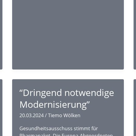
Lars
Klingbeil
trifft
Eva
Nitzsche
aus
Scheeßel
“Dringend notwendige
Modernisierung”
20.03.2024
/
Tiemo Wölken
Gesundheitsausschuss stimmt für
Pharmapaket. Die Europa-Abgeordneten