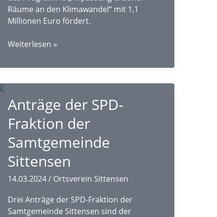
Räume an den Klimawandel“ mit 1,1
Millionen Euro fördert.
Förderbescheidübergabe
Weiterlesen »
in
Berlin:
Erneuerung
des
Anträge der SPD-
Schulhofes
der
Fraktion der
BeekeSchule
kann
Samtgemeinde
starten
Sittensen
14.03.2024
/
Ortsverein Sittensen
Drei Anträge der SPD-Fraktion der
Samtgemeinde Sittensen sind der