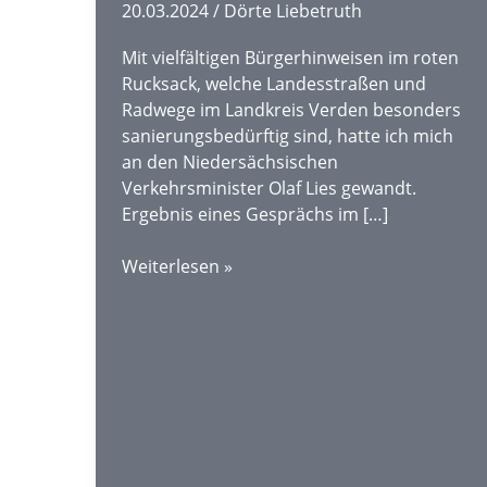
20.03.2024
/
Dörte Liebetruth
dem
“Zukunftspaket
Mit vielfältigen Bürgerhinweisen im roten
für
Rucksack, welche Landesstraßen und
Bewegung,
Radwege im Landkreis Verden besonders
Kultur
sanierungsbedürftig sind, hatte ich mich
und
an den Niedersächsischen
Gesundheit“
Verkehrsminister Olaf Lies gewandt.
Ergebnis eines Gesprächs im […]
Erneuerung
Weiterlesen »
von
Kreisverdener
Landesstraßen
und
Radwegen
in
Aussicht