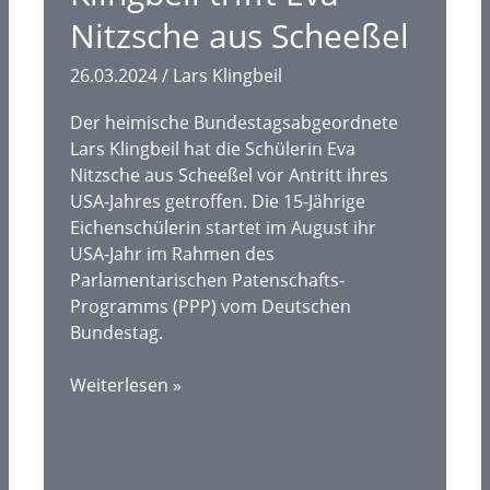
Nitzsche aus Scheeßel
26.03.2024
/
Lars Klingbeil
Der heimische Bundestagsabgeordnete
Lars Klingbeil hat die Schülerin Eva
Nitzsche aus Scheeßel vor Antritt ihres
USA-Jahres getroffen. Die 15-Jährige
Eichenschülerin startet im August ihr
USA-Jahr im Rahmen des
Parlamentarischen Patenschafts-
Programms (PPP) vom Deutschen
Bundestag.
Vor
Weiterlesen »
dem
USA-
Stipendien-
Jahr: