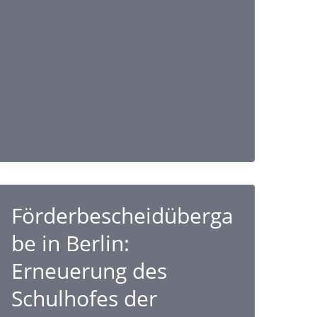
Demokratie
2024″
für
das
Gymnasium
Sottrum
Förderbescheidüberga
be in Berlin:
Erneuerung des
Schulhofes der