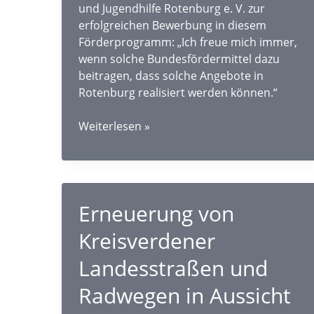
und Jugendhilfe Rotenburg e. V. zur
erfolgreichen Bewerbung in diesem
Förderprogramm: „Ich freue mich immer,
wenn solche Bundesfördermittel dazu
beitragen, dass solche Angebote in
Rotenburg realisiert werden können.“
Heilpädagogische
Weiterlesen »
Kinder-
und
Jugendhilfe
Rotenburg
Erneuerung von
e.
V.
Kreisverdener
erhält
knapp
Landesstraßen und
30.000
Radwegen in Aussicht
Euro
aus