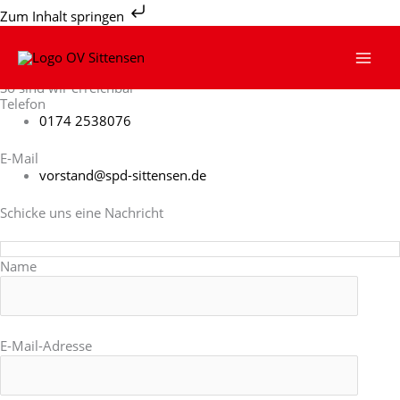
Zum
Zum Inhalt springen
Inhalt
springen
Kontakt
So sind wir erreichbar
Telefon
0174 2538076
E-Mail
vorstand@spd-sittensen.de
Schicke uns eine Nachricht
Name
E-Mail-Adresse