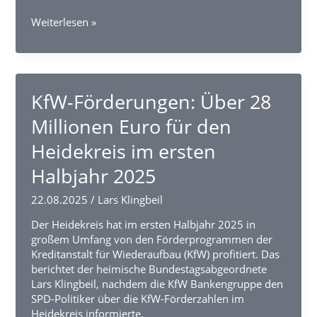
KfW-
Weiterlesen »
Förderungen:
Über
155
Millionen
Euro
KfW-Förderungen: Über 28
für
Millionen Euro für den
den
Landkreis
Heidekreis im ersten
Rotenburg
(Wümme)
Halbjahr 2025
im
ersten
22.08.2025
/
Lars Klingbeil
Halbjahr
Der Heidekreis hat im ersten Halbjahr 2025 in
2025
großem Umfang von den Förderprogrammen der
Kreditanstalt für Wiederaufbau (KfW) profitiert. Das
berichtet der heimische Bundestagsabgeordnete
Lars Klingbeil, nachdem die KfW Bankengruppe den
SPD-Politiker über die KfW-Förderzahlen im
Heidekreis informierte.