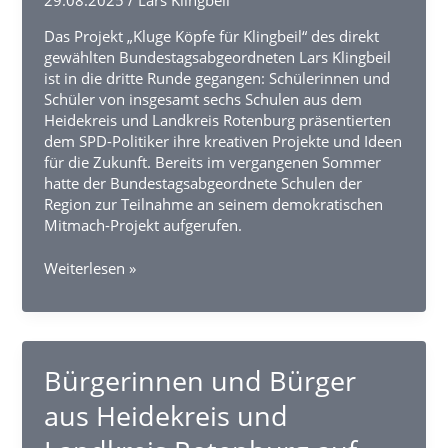
29.08.2025
/
Lars Klingbeil
Das Projekt „Kluge Köpfe für Klingbeil“ des direkt
gewählten Bundestagsabgeordneten Lars Klingbeil
ist in die dritte Runde gegangen: Schülerinnen und
Schüler von insgesamt sechs Schulen aus dem
Heidekreis und Landkreis Rotenburg präsentierten
dem SPD-Politiker ihre kreativen Projekte und Ideen
für die Zukunft. Bereits im vergangenen Sommer
hatte der Bundestagsabgeordnete Schulen der
Region zur Teilnahme an seinem demokratischen
Mitmach-Projekt aufgerufen.
Abschlussveranstaltung
Weiterlesen »
“Kluge
Köpfe
für
Klingbeil”
an
Bürgerinnen und Bürger
der
aus Heidekreis und
Lieth-
Schule: