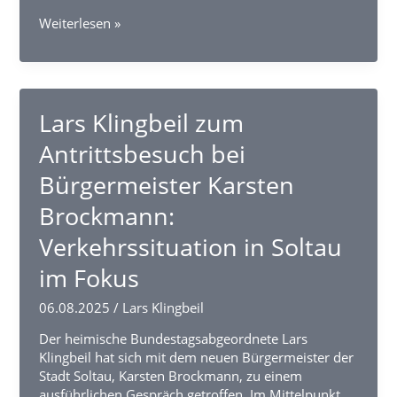
Praktikum
Weiterlesen »
im
Bundestagsbüro
des
SPD-
Abgeordneten
Lars Klingbeil zum
Lars
Antrittsbesuch bei
Klingbeil
Bürgermeister Karsten
Brockmann:
Verkehrssituation in Soltau
im Fokus
06.08.2025
/
Lars Klingbeil
Der heimische Bundestagsabgeordnete Lars
Klingbeil hat sich mit dem neuen Bürgermeister der
Stadt Soltau, Karsten Brockmann, zu einem
ausführlichen Gespräch getroffen. Im Mittelpunkt