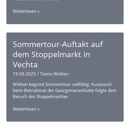
KfW-
Weiterlesen »
Förderungen:
Über
28
Millionen
Euro
Sommertour-Auftakt auf
für
dem Stoppelmarkt in
den
Heidekreis
Vechta
im
ersten
19.08.2025
/
Tiemo Wölken
Halbjahr
2025
Wölken beginnt Sommertour vielfältig: Austausch
beim Betriebsrat der Georgsmarienhütte folgte dem
Besuch des Stoppelmarktes
Sommertour-
Weiterlesen »
Auftakt
auf
dem