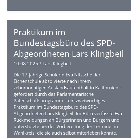
Schülerin
aus
dem
Wahlkreis
nimmt
Praktikum im
am
Bundestagsbüro des SPD-
Berlin-
Tag
Abgeordneten Lars Klingbeil
des
Parlamentarischen
10.08.2025
/
Lars Klingbeil
Patenschafts-
Programms
Die 17-jährige Schülerin Eva Nitzsche der
teil
Eichenschule absolvierte nach ihrem
zehnmonatigen Auslandsaufenthalt in Kalifornien –
gefördert durch das Parlamentarische
Patenschaftsprogramm – ein zweiwöchiges
Praktikum im Bundestagsbüro des SPD-
Abgeordneten Lars Klingbeil. Im Büro verfasste Eva
Rückmeldungen an Bürgerinnen und Bürgern und
unterstützte bei der Vorbereitung der Termine im
Wahlkreis, die sie auch selbst miterleben konnte.