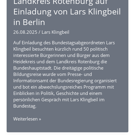
Landkreis Rotenburg auf
“Eure
Ideen,
Einladung von Lars Klingbeil
Eure
in Berlin
Zukunft”
26.08.2025
/
Lars Klingbeil
Auf Einladung des Bundestagsabgeordneten Lars
Klingbeil besuchten kürzlich rund 50 politisch
interessierte Bürgerinnen und Bürger aus dem
Heidekreis und dem Landkreis Rotenburg die
Bundeshauptstadt. Die dreitägige politische
Bildungsreise wurde vom Presse- und
Informationsamt der Bundesregierung organisiert
und bot ein abwechslungsreiches Programm mit
Einblicken in Politik, Geschichte und einem
persönlichen Gespräch mit Lars Klingbeil im
Bundestag.
Bürgerinnen
Weiterlesen »
und
Bürger