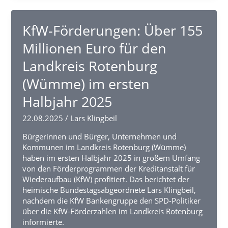
aus
Heidekreis
und
KfW-Förderungen: Über 155
Landkreis
Millionen Euro für den
Rotenburg
auf
Landkreis Rotenburg
Einladung
von
(Wümme) im ersten
Lars
Halbjahr 2025
Klingbeil
in
22.08.2025
/
Lars Klingbeil
Berlin
Bürgerinnen und Bürger, Unternehmen und
Kommunen im Landkreis Rotenburg (Wümme)
haben im ersten Halbjahr 2025 in großem Umfang
von den Förderprogrammen der Kreditanstalt für
Wiederaufbau (KfW) profitiert. Das berichtet der
heimische Bundestagsabgeordnete Lars Klingbeil,
nachdem die KfW Bankengruppe den SPD-Politiker
über die KfW-Förderzahlen im Landkreis Rotenburg
informierte.