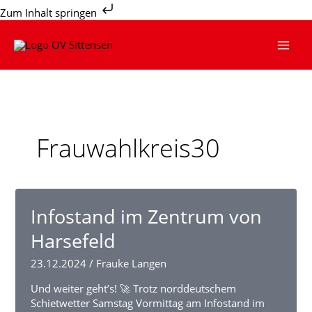
Zum
Zum Inhalt springen
Inhalt
springen
Frauwahlkreis30
Infostand im Zentrum von
Harsefeld
23.12.2024
/
Frauke Langen
Und weiter geht’s! 🚀 Trotz norddeutschem
Schietwetter Samstag Vormittag am Infostand im