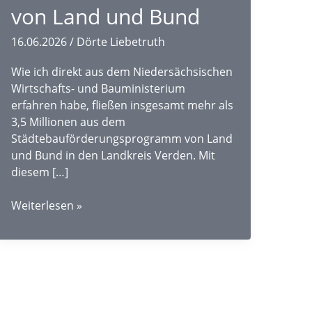
von Land und Bund
16.06.2026
/
Dörte Liebetruth
Wie ich direkt aus dem Niedersächsischen
Wirtschafts- und Bauministerium
erfahren habe, fließen insgesamt mehr als
3,5 Millionen aus dem
Städtebauförderungsprogramm von Land
und Bund in den Landkreis Verden. Mit
diesem […]
Mehr
Weiterlesen »
als
3,5
Mio.
Euro
Städtebauförderung
für