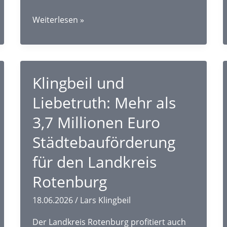
18.
Weiterlesen »
Tour
der
Ideen:
Klingbeil
Klingbeil und
erneut
auf
Liebetruth: Mehr als
Sommertour
im
3,7 Millionen Euro
Heidekreis
Städtebauförderung
und
Landkreis
für den Landkreis
Rotenburg
Rotenburg
18.06.2026
/
Lars Klingbeil
Der Landkreis Rotenburg profitiert auch