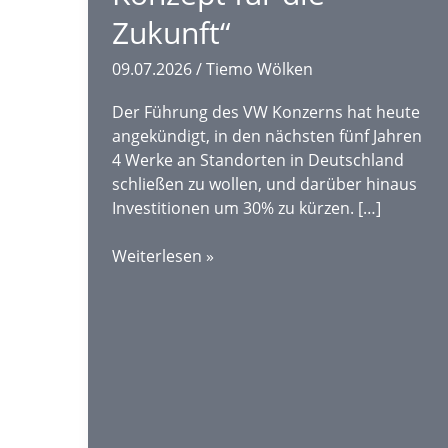
Zukunft“
09.07.2026
/
Tiemo Wölken
Der Führung des VW Konzerns hat heute
angekündigt, in den nächsten fünf Jahren
4 Werke an Standorten in Deutschland
schließen zu wollen, und darüber hinaus
Investitionen um 30% zu kürzen. […]
Kahlschlag-
Weiterlesen »
Pläne
bei
VW:
„Kein
tragfähiges
Konzept
für
die