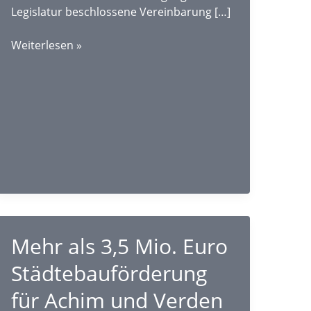
Legislatur beschlossene Vereinbarung […]
“Fatales
Weiterlesen »
Signal
an
Kommunen
und
Verbraucher*innen”
Mehr als 3,5 Mio. Euro
Städtebauförderung
für Achim und Verden