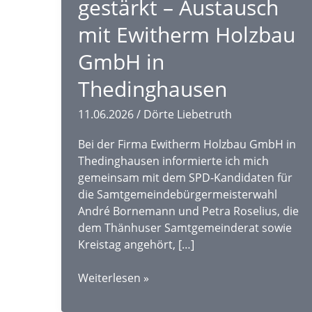
gestärkt – Austausch
für
den
mit Ewitherm Holzbau
Heidekreis
GmbH in
Thedinghausen
11.06.2026
/
Dörte Liebetruth
Bei der Firma Ewitherm Holzbau GmbH in
Thedinghausen informierte ich mich
gemeinsam mit dem SPD-Kandidaten für
die Samtgemeindebürgermeisterwahl
André Bornemann und Petra Roselius, die
dem Thänhuser Samtgemeinderat sowie
Kreistag angehört, […]
Heimische
Weiterlesen »
Betriebe
gestärkt