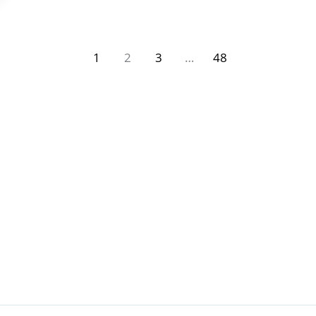
1
2
3
…
48