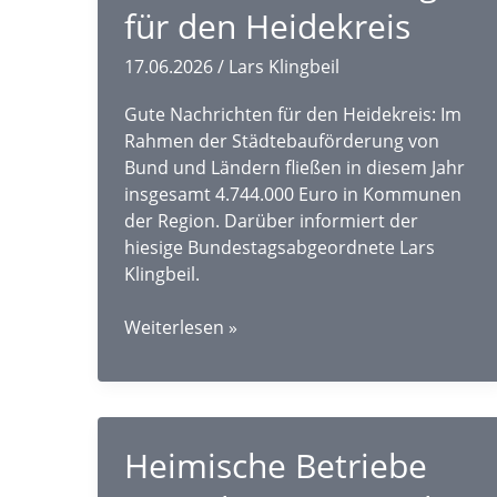
für den Heidekreis
17.06.2026
/
Lars Klingbeil
Gute Nachrichten für den Heidekreis: Im
Rahmen der Städtebauförderung von
Bund und Ländern fließen in diesem Jahr
insgesamt 4.744.000 Euro in Kommunen
der Region. Darüber informiert der
hiesige Bundestagsabgeordnete Lars
Klingbeil.
Klingbeil:
Weiterlesen »
Mehr
als
4,7
Millionen
Heimische Betriebe
Euro
Städtebauförderung