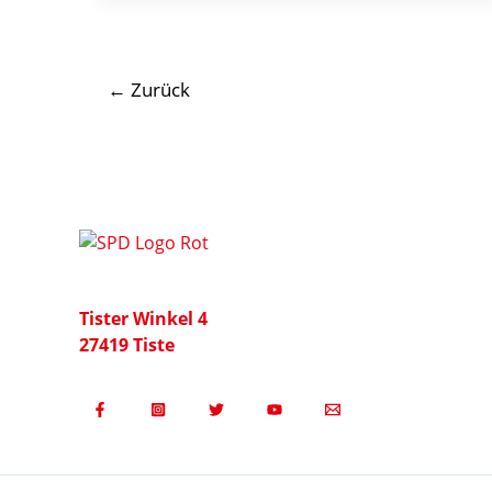
–
Austausch
mit
←
Zurück
Ewitherm
Holzbau
GmbH
in
Thedinghausen
Tister Winkel 4
27419 Tiste