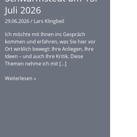
Juli 2026
29.06.2026
/
Lars Klingbeil
Ich möchte mit Ihnen ins Gespräch
kommen und erfahren, was Sie hier vor
Ort wirklich bewegt: Ihre Anliegen, Ihre
Ideen – und auch Ihre Kritik. Diese
Themen nehme ich mit […]
„Klingbeil
Weiterlesen »
im
Gespräch“
in
Schwarmstedt
am
13.
Juli
2026