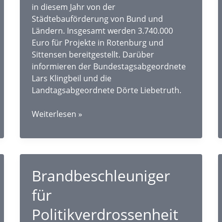
in diesem Jahr von der
Städtebauförderung von Bund und
Ländern. Insgesamt werden 3.740.000
Euro für Projekte in Rotenburg und
Sittensen bereitgestellt. Darüber
informieren der Bundestagsabgeordnete
Lars Klingbeil und die
Landtagsabgeordnete Dörte Liebetruth.
Klingbeil
Weiterlesen »
und
Liebetruth:
Mehr
als
Brandbeschleuniger
3,7
Millionen
für
Euro
Städtebauförderung
Politikverdrossenheit
für