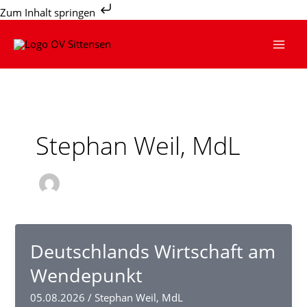
Zum
Zum Inhalt springen
Inhalt
springen
Stephan Weil, MdL
Deutschlands Wirtschaft am
Wendepunkt
05.08.2026
/
Stephan Weil, MdL