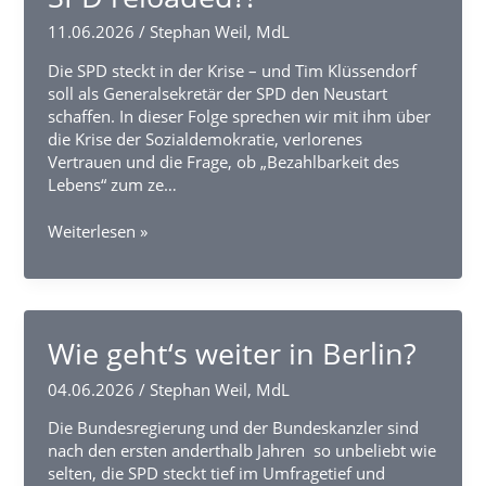
bis
zur
11.06.2026
/
Stephan Weil, MdL
KI.
Die SPD steckt in der Krise – und Tim Klüssendorf
soll als Generalsekretär der SPD den Neustart
schaffen. In dieser Folge sprechen wir mit ihm über
die Krise der Sozialdemokratie, verlorenes
Vertrauen und die Frage, ob „Bezahlbarkeit des
Lebens“ zum ze…
SPD
Weiterlesen »
reloaded?!
Wie geht‘s weiter in Berlin?
04.06.2026
/
Stephan Weil, MdL
Die Bundesregierung und der Bundeskanzler sind
nach den ersten anderthalb Jahren so unbeliebt wie
selten, die SPD steckt tief im Umfragetief und