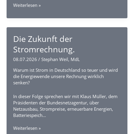
Hat
Weiterlesen »
Europa
noch
eine
Zukunft?
Die Zukunft der
Stromrechnung.
08.07.2026
/
Stephan Weil, MdL
Warum ist Strom in Deutschland so teuer und wird
die Energiewende unsere Rechnung wirklich
senken?
In dieser Folge sprechen wir mit Klaus Müller, dem
Präsidenten der Bundesnetzagentur, über
Netzausbau, Strompreise, erneuerbare Energien,
Batteriespeich…
Die
Weiterlesen »
Zukunft