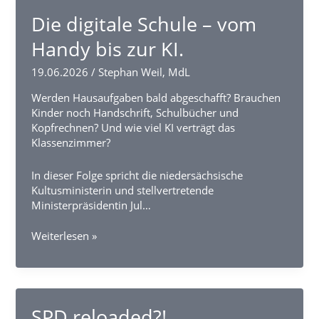
gesucht.
Die digitale Schule – vom
Handy bis zur KI.
19.06.2026
/
Stephan Weil, MdL
Werden Hausaufgaben bald abgeschafft? Brauchen
Kinder noch Handschrift, Schulbücher und
Kopfrechnen? Und wie viel KI verträgt das
Klassenzimmer?
In dieser Folge spricht die niedersächsische
Kultusministerin und stellvertretende
Ministerpräsidentin Jul…
Die
Weiterlesen »
digitale
Schule
–
vom
Handy
SPD reloaded?!